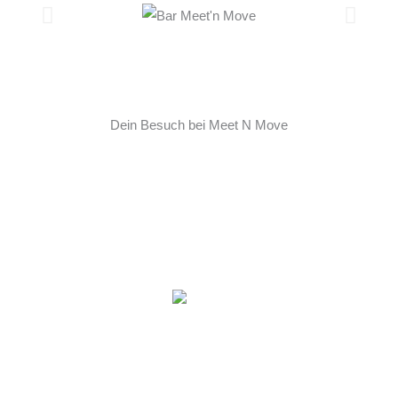
Dein Besuch bei Meet N Move
Besuche uns jetzt und erlebe die Faszination des
Sports in unserer vielfältigen Anlage Meet’n Move –
Deinem sportlichen Place2Be in Sierksdorf an der
Ostsee! Wir freuen uns darauf, dich bei uns willkommen
zu heißen!